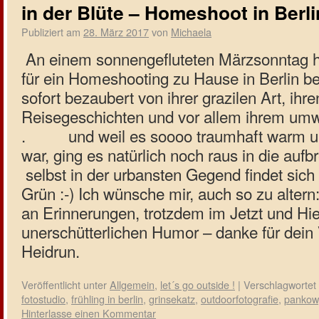
in der Blüte – Homeshoot in Berli
Publiziert am
28. März 2017
von
Michaela
An einem sonnengefluteten Märzsonntag h
für ein Homeshooting zu Hause in Berlin b
sofort bezaubert von ihrer grazilen Art, ihr
Reisegeschichten und vor allem ihrem um
.
und weil es soooo traumhaft warm u
war, ging es natürlich noch raus in die auf
selbst in der urbansten Gegend findet sic
Grün :-)
Ich wünsche mir, auch so zu altern
an Erinnerungen, trotzdem im Jetzt und Hi
unerschütterlichen Humor – danke für dein 
Heidrun.
Veröffentlicht unter
Allgemein
,
let´s go outside !
|
Verschlagwortet 
fotostudio
,
frühling in berlin
,
grinsekatz
,
outdoorfotografie
,
pankow
Hinterlasse einen Kommentar