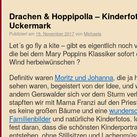
Drachen & Hoppipolla – Kinderfot
Uckermark
Publiziert am
15. November 2017
von
Michaela
Let´s go fly a kite – gibt es eigentlich noc
die bei dem Mary Poppins Klassiker sofort 
Wind herbeiwünschen ?
Definitiv waren
Moritz und Johanna,
die ja 
sehen waren, begeistert von der Idee, und 
andern Gerswalder sich vor dem Sturm ver
stapften wir mit Mama Franzi auf den Priest
es keine großen Bäume und eine
wundersc
Familienbilder
und natürliche Kinderfotos. 
fest daran, dass die schönsten Kinderportra
entstehen, ohne Stillsitzen und Lachenmüs