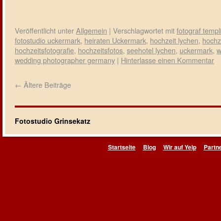
Veröffentlicht unter
Allgemein
|
Verschlagwortet mit
fotograf templ
fotostudio uckermark
,
heiraten Uckermark
,
hochzeit lychen
,
hochz
hochzeitsfotografie
,
hochzeitsfotos
,
seehotel lychen
,
uckermark
,
w
wedding photographer germany
|
Hinterlasse einen Kommentar
←
Ältere Beiträge
Fotostudio Grinsekatz
Startseite
Blog
Wir auf Yelp
Partn