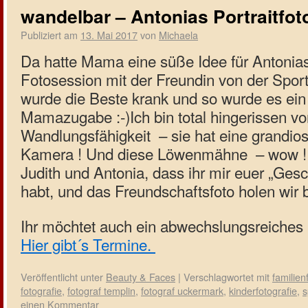
wandelbar – Antonias Portraitfot
Publiziert am
13. Mai 2017
von
Michaela
Da hatte Mama eine süße Idee für Antonias
Fotosession mit der Freundin von der Sport
wurde die Beste krank und so wurde es ein
Mamazugabe :-)
Ich bin total hingerissen v
Wandlungsfähigkeit – sie hat eine grandio
Kamera ! Und diese Löwenmähne – wow !
Judith und Antonia, dass ihr mir euer „Ges
habt, und das Freundschaftsfoto holen wir b
Ihr möchtet auch ein abwechslungsreiches
Hier gibt´s Termine.
Veröffentlicht unter
Beauty & Faces
|
Verschlagwortet mit
familien
fotografie
,
fotograf templin
,
fotograf uckermark
,
kinderfotografie
,
s
einen Kommentar