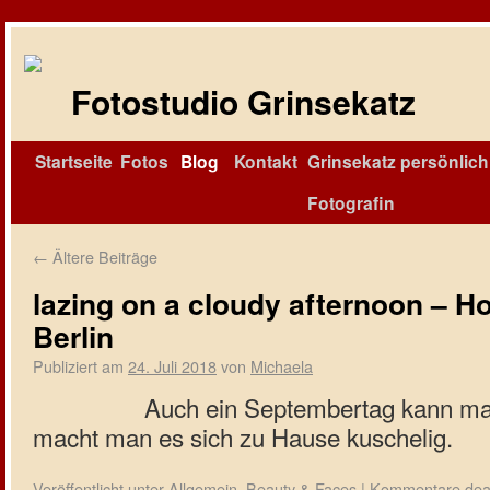
Fotostudio Grinsekatz
Startseite
Fotos
Blog
Kontakt
Grinsekatz persönlich 
Fotografin
←
Ältere Beiträge
lazing on a cloudy afternoon – 
Berlin
Publiziert am
24. Juli 2018
von
Michaela
Auch ein Septembertag kann mal
macht man es sich zu Hause kuschelig.
Veröffentlicht unter
Allgemein
,
Beauty & Faces
|
Kommentare deak