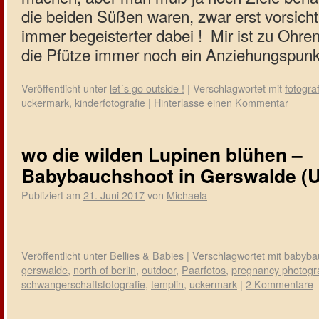
die beiden Süßen waren, zwar erst vorsicht
immer begeisterter dabei !
Mir ist zu Ohr
die Pfütze immer noch ein Anziehungspunk
Veröffentlicht unter
let´s go outside !
|
Verschlagwortet mit
fotogra
uckermark
,
kinderfotografie
|
Hinterlasse einen Kommentar
wo die wilden Lupinen blühen –
Babybauchshoot in Gerswalde (
Publiziert am
21. Juni 2017
von
Michaela
Veröffentlicht unter
Bellies & Babies
|
Verschlagwortet mit
babyba
gerswalde
,
north of berlin
,
outdoor
,
Paarfotos
,
pregnancy photogr
schwangerschaftsfotografie
,
templin
,
uckermark
|
2 Kommentare