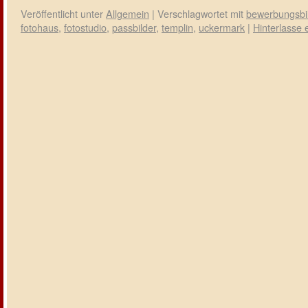
Veröffentlicht unter
Allgemein
|
Verschlagwortet mit
bewerbungsbi
fotohaus
,
fotostudio
,
passbilder
,
templin
,
uckermark
|
Hinterlasse