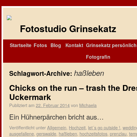
Fotostudio Grinsekatz
Startseite
Fotos
Blog
Kontakt
Grinsekatz persönlich 
Fotografin
haßleben
Schlagwort-Archive:
Chicks on the run – trash the Dre
Uckermark
Publiziert am
22. Februar 2014
von
Michaela
Ein Hühnerpärchen bricht aus…
Veröffentlicht unter
Allgemein
,
Hochzeit
,
let´s go outside !
,
weddin
ausgefallene
,
gerswalde
,
haßleben
,
hochzeitsfotos
,
prenzlau
,
tem